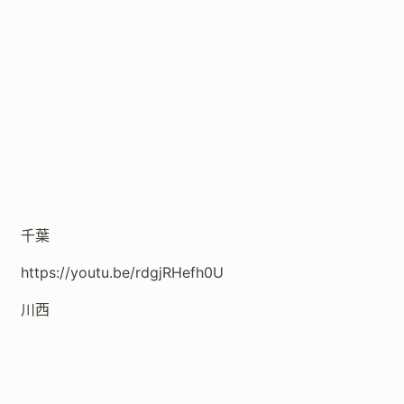
千葉
https://youtu.be/rdgjRHefh0U
川西