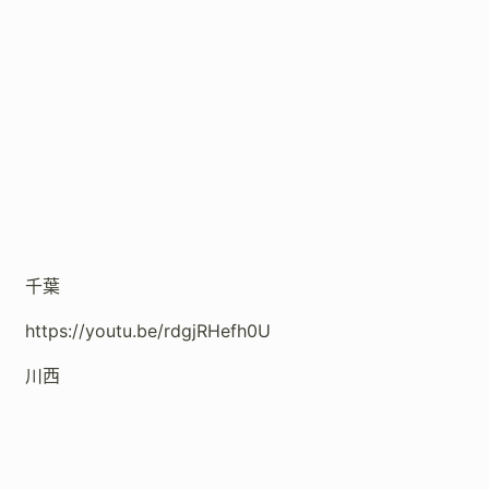
千葉
https://youtu.be/rdgjRHefh0U
川西