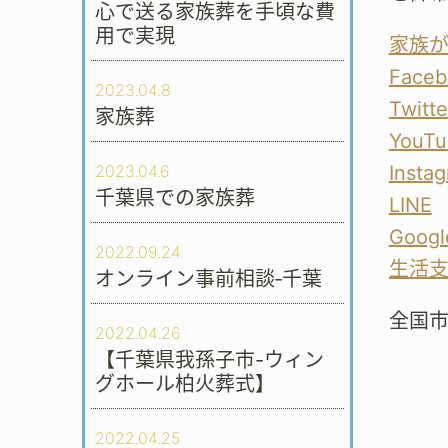
心で送る家族葬を手頃な費
用で実現
家族
Faceb
2023.04.8
Twitte
家族葬
YouTu
2023.04.6
Insta
千葉県での家族葬
LINE
Googl
2022.09.24
生活
オンライン事前相談‐千葉
全国
2022.04.26
【千葉県我孫子市-ウィン
グホール柏火葬式】
2022.04.25