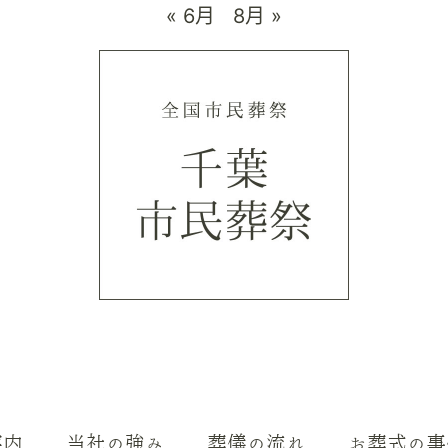
« 6月
8月 »
案内
当社の強み
葬儀の流れ
お葬式の事