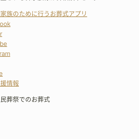
が家族のために行うお葬式アプリ
ook
r
be
gram
e
支援情報
市民葬祭でのお葬式