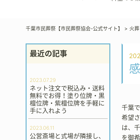
千葉市民葬祭【市民葬祭協会-公式サイト】
>
火葬
最近の記事
202
感
2023.07.29
ネット注文で税込み・送料
無料でお得！塗り位牌・黒
檀位牌・紫檀位牌を手軽に
千葉
手に入れよう
希望さ
は、
2023.06.11
公営斎場と式場が隣接し、
を御