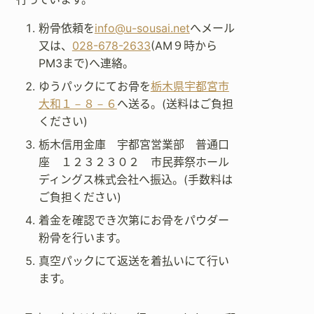
粉骨依頼を
info@u-sousai.net
へメール
又は、
028-678-2633
(AM９時から
PM3まで)へ連絡。
ゆうパックにてお骨を
栃木県宇都宮市
大和１－８－６
へ送る。(送料はご負担
ください)
栃木信用金庫 宇都宮営業部 普通口
座 １２３２３０２ 市民葬祭ホール
ディングス株式会社へ振込。(手数料は
ご負担ください)
着金を確認でき次第にお骨をパウダー
粉骨を行います。
真空パックにて返送を着払いにて行い
ます。