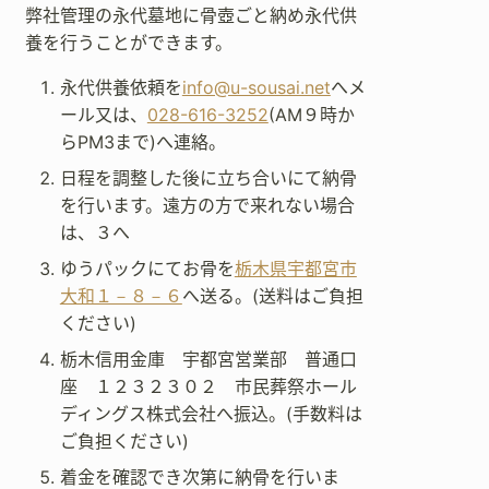
弊社管理の永代墓地に骨壺ごと納め永代供
養を行うことができます。
永代供養依頼を
info@u-sousai.net
へメ
ール又は、
028-616-3252
(AM９時か
らPM3まで)へ連絡。
日程を調整した後に立ち合いにて納骨
を行います。遠方の方で来れない場合
は、３へ
ゆうパックにてお骨を
栃木県宇都宮市
大和１－８－６
へ送る。(送料はご負担
ください)
栃木信用金庫 宇都宮営業部 普通口
座 １２３２３０２ 市民葬祭ホール
ディングス株式会社へ振込。(手数料は
ご負担ください)
着金を確認でき次第に納骨を行いま