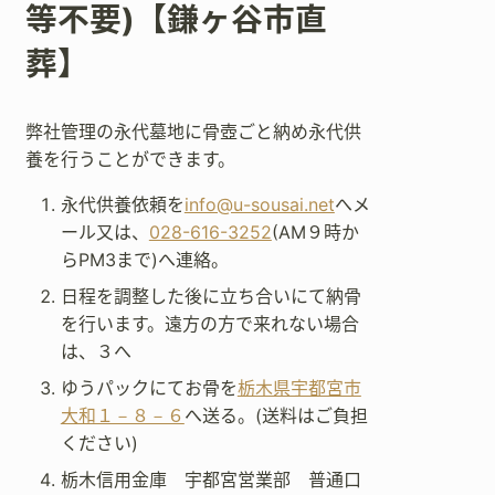
等不要)【鎌ヶ谷市直
葬】
弊社管理の永代墓地に骨壺ごと納め永代供
養を行うことができます。
永代供養依頼を
info@u-sousai.net
へメ
ール又は、
028-616-3252
(AM９時か
らPM3まで)へ連絡。
日程を調整した後に立ち合いにて納骨
を行います。遠方の方で来れない場合
は、３へ
ゆうパックにてお骨を
栃木県宇都宮市
大和１－８－６
へ送る。(送料はご負担
ください)
栃木信用金庫 宇都宮営業部 普通口