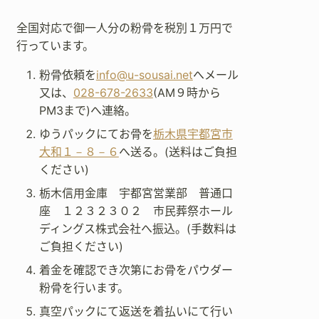
全国対応で御一人分の粉骨を税別１万円で
行っています。
粉骨依頼を
info@u-sousai.net
へメール
又は、
028-678-2633
(AM９時から
PM3まで)へ連絡。
ゆうパックにてお骨を
栃木県宇都宮市
大和１－８－６
へ送る。(送料はご負担
ください)
栃木信用金庫 宇都宮営業部 普通口
座 １２３２３０２ 市民葬祭ホール
ディングス株式会社へ振込。(手数料は
ご負担ください)
着金を確認でき次第にお骨をパウダー
粉骨を行います。
真空パックにて返送を着払いにて行い