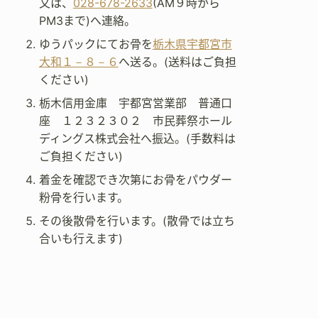
又は、
028-678-2633
(AM９時から
PM3まで)へ連絡。
ゆうパックにてお骨を
栃木県宇都宮市
大和１－８－６
へ送る。(送料はご負担
ください)
栃木信用金庫 宇都宮営業部 普通口
座 １２３２３０２ 市民葬祭ホール
ディングス株式会社へ振込。(手数料は
ご負担ください)
着金を確認でき次第にお骨をパウダー
粉骨を行います。
その後散骨を行います。(散骨では立ち
合いも行えます)