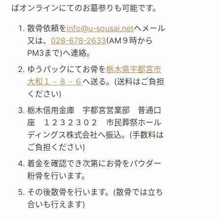
ばオンラインにてのお墓参りも可能です。
散骨依頼を
info@u-sousai.net
へメール
又は、
028-678-2633
(AM９時から
PM3まで)へ連絡。
ゆうパックにてお骨を
栃木県宇都宮市
大和１－８－６
へ送る。(送料はご負担
ください)
栃木信用金庫 宇都宮営業部 普通口
座 １２３２３０２ 市民葬祭ホール
ディングス株式会社へ振込。(手数料は
ご負担ください)
着金を確認でき次第にお骨をパウダー
粉骨を行います。
その後散骨を行います。(散骨では立ち
合いも行えます)