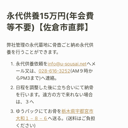
永代供養15万円(年会費
等不要)【佐倉市直葬】
弊社管理の永代墓地に骨壺ごと納め永代供
養を行うことができます。
永代供養依頼を
info@u-sousai.net
へメ
ール又は、
028-616-3252
(AM９時か
らPM3まで)へ連絡。
日程を調整した後に立ち合いにて納骨
を行います。遠方の方で来れない場合
は、３へ
ゆうパックにてお骨を
栃木県宇都宮市
大和１－８－６
へ送る。(送料はご負担
ください)