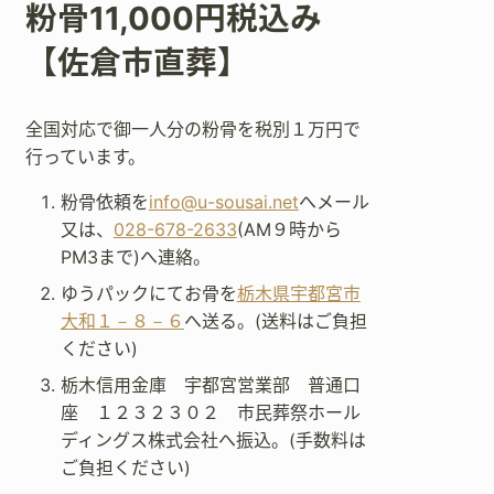
粉骨11,000円税込み
【佐倉市直葬】
全国対応で御一人分の粉骨を税別１万円で
行っています。
粉骨依頼を
info@u-sousai.net
へメール
又は、
028-678-2633
(AM９時から
PM3まで)へ連絡。
ゆうパックにてお骨を
栃木県宇都宮市
大和１－８－６
へ送る。(送料はご負担
ください)
栃木信用金庫 宇都宮営業部 普通口
座 １２３２３０２ 市民葬祭ホール
ディングス株式会社へ振込。(手数料は
ご負担ください)