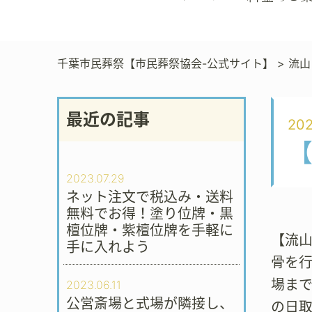
千葉市民葬祭【市民葬祭協会-公式サイト】
>
流山
最近の記事
202
2023.07.29
ネット注文で税込み・送料
無料でお得！塗り位牌・黒
檀位牌・紫檀位牌を手軽に
【流
手に入れよう
骨を
場ま
2023.06.11
公営斎場と式場が隣接し、
の日