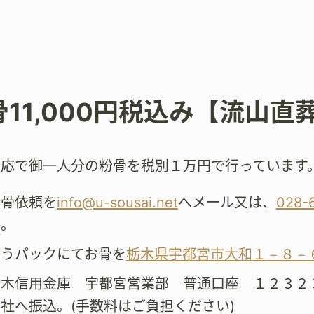
骨11,000円税込み【流山直
対応で御一人分の粉骨を税別１万円で行っています
粉骨依頼を
info@u-sousai.net
へメール又は、
028-
絡。
ゆうパックにてお骨を
栃木県宇都宮市大和１－８－
栃木信用金庫 宇都宮営業部 普通口座 １２３２
社へ振込。(手数料はご負担ください)