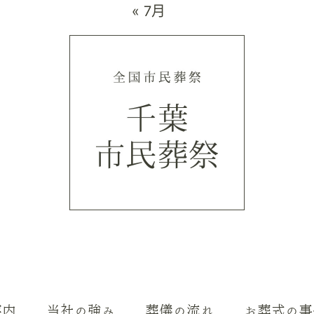
« 7月
案内
当社の強み
葬儀の流れ
お葬式の事