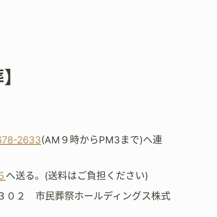
葬】
。
678-2633
(AM９時からPM3まで)へ連
６
へ送る。(送料はご負担ください)
３０２ 市民葬祭ホールディングス株式